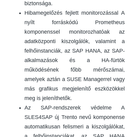
biztonsága.
Hibamegelőzés fejlett monitorozással A
nyílt forráskódú Prometheus
komponenssel monitorozhatóak az
adatközponti kiszolgálók, valamint a
felhőinstanciák, az SAP HANA, az SAP-
alkalmazások és a HA-fürtök
működésének főbb mérőszámai,
amelyek aztán a SUSE Managerrel vagy
más grafikus megjelenítő eszközökkel
meg is jeleníthetők.
Az SAP-rendszerek védelme A
SLES4SAP új Trento nevű komponense
automatikusan felismeri a kiszolgálókat,
a felhőinstanciákat, az SAP HANA