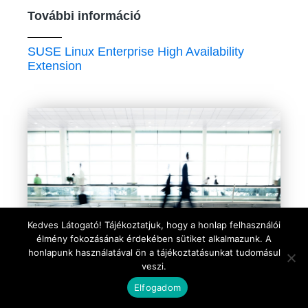
További információ
SUSE Linux Enterprise High Availability
Extension
Kedves Látogató! Tájékoztatjuk, hogy a honlap felhasználói
élmény fokozásának érdekében sütiket alkalmazunk. A
honlapunk használatával ön a tájékoztatásunkat tudomásul
veszi.
☰
Elfogadom