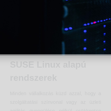
SUSE Linux alapú
rendszerek
Minden vállalkozás küzd azzal, hogy a
szolgáltatási színvonal vagy az üzleti
agilitás gyengülése nélkül csökkentse