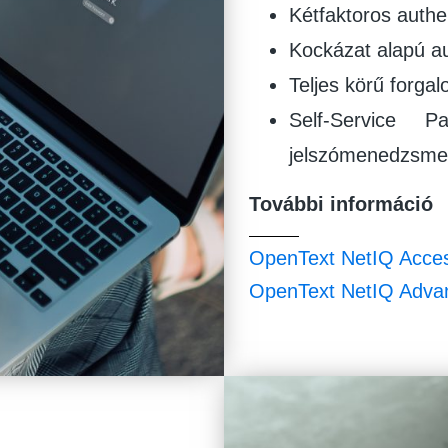
Kétfaktoros authen
Kockázat alapú au
Teljes körű forga
Self-Service 
jelszómenedzsme
További információ
OpenText NetIQ Acce
OpenText NetIQ Advan