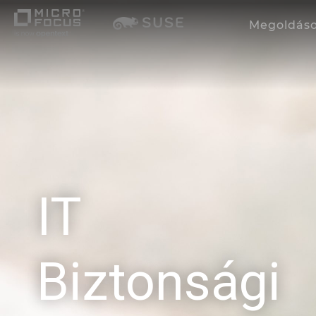
Megoldás
IT
Biztonsági