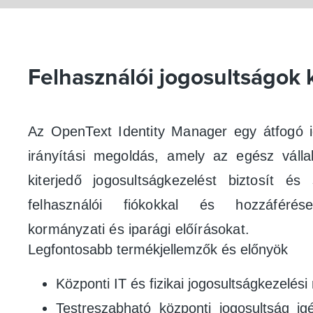
Felhasználói jogosultságok 
Az OpenText Identity Manager egy átfogó id
irányítási megoldás, amely az egész vállala
kiterjedő jogosultságkezelést biztosít és 
felhasználói fiókokkal és hozzáférése
kormányzati és iparági előírásokat.
Legfontosabb termékjellemzők és előnyök
Központi IT és fizikai jogosultságkezelés
Testreszabható központi jogosultság ig