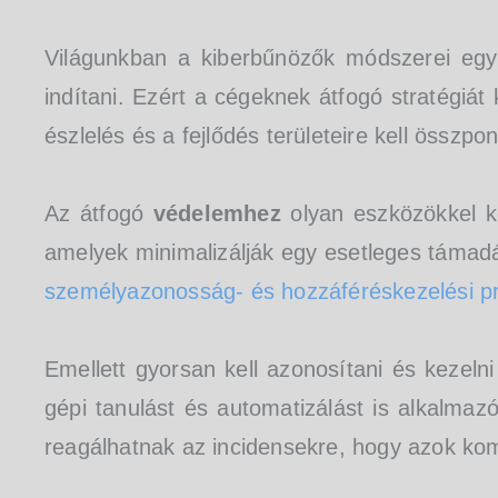
Világunkban a kiberbűnözők módszerei egy
indítani. Ezért a cégeknek átfogó stratégiát
észlelés és a fejlődés területeire kell összpon
Az átfogó
védelemhez
olyan eszközökkel ke
amelyek minimalizálják egy esetleges támadás
személyazonosság- és hozzáféréskezelési pr
Emellett gyorsan kell azonosítani és kezel
gépi tanulást és automatizálást is alkalmaz
reagálhatnak az incidensekre, hogy azok ko