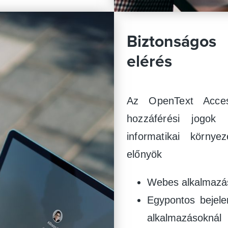
Biztonságos
elérés
Az OpenText Acces
hozzáférési jogok 
informatikai környe
előnyök
Webes alkalmazás
Egypontos bejel
alkalmazásoknál