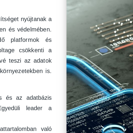
tséget nyújtanak a
ben és védelmében.
dő platformok és
ltage csökkenti a
ővé teszi az adatok
-környezetekben is.
s és az adatbázis
 Egyedüli leader a
dattartalomban való