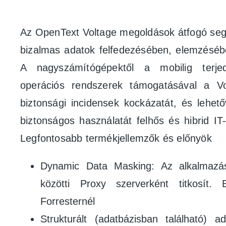
Az OpenText Voltage megoldások átfogó segí
bizalmas adatok felfedezésében, elemzésé
A nagyszámítógépektől a mobilig terje
operációs rendszerek támogatásával a Vo
biztonsági incidensek kockázatát, és lehet
biztonságos használatát felhős és hibrid IT
Legfontosabb termékjellemzők és előnyök
Dynamic Data Masking: Az alkalmazá
közötti Proxy szerverként titkosít.
Forresternél
Strukturált (adatbázisban található) a