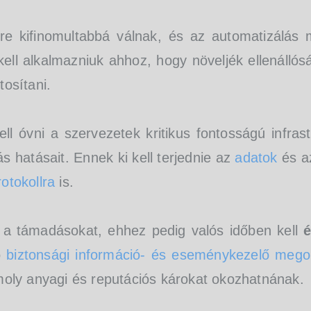
re kifinomultabbá válnak, és az automatizálás
 kell alkalmazniuk ahhoz, hogy növeljék ellenáll
tosítani.
ll óvni a szervezetek kritikus fontosságú infrast
 hatásait. Ennek ki kell terjednie az
adatok
és 
otokollra
is.
ni a támadásokat, ehhez pedig valós időben kell
é
ó
biztonsági információ- és eseménykezelő mego
moly anyagi és reputációs károkat okozhatnának.