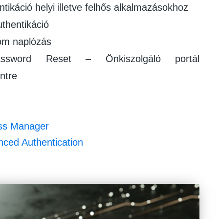
tikáció helyi illetve felhős alkalmazásokhoz
thentikáció
lom naplózás
Password Reset – Önkiszolgáló portál
ntre
ss Manager
ced Authentication