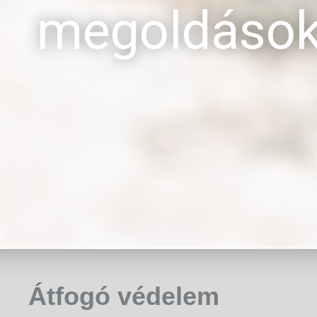
megoldáso
Átfogó védelem