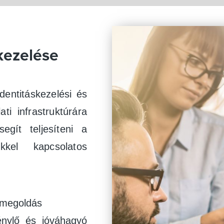
kezelése
entitáskezelési és
ti infrastruktúrára
segít teljesíteni a
kkel kapcsolatos
i megoldás
énylő és jóváhagyó