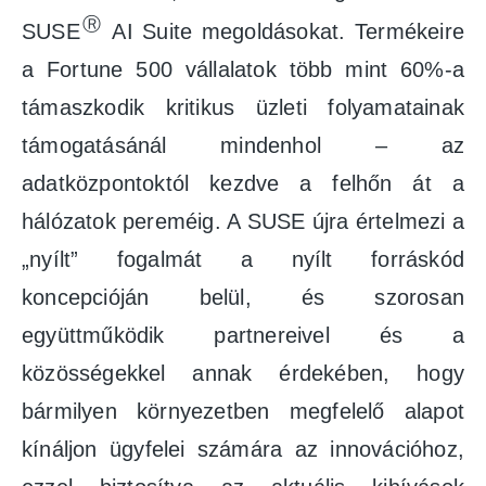
Ⓡ
SUSE
AI Suite megoldásokat. Termékeire
a Fortune 500 vállalatok több mint 60%-a
támaszkodik kritikus üzleti folyamatainak
támogatásánál mindenhol – az
adatközpontoktól kezdve a felhőn át a
hálózatok pereméig. A SUSE újra értelmezi a
„nyílt” fogalmát a nyílt forráskód
koncepcióján belül, és szorosan
együttműködik partnereivel és a
közösségekkel annak érdekében, hogy
bármilyen környezetben megfelelő alapot
kínáljon ügyfelei számára az innovációhoz,