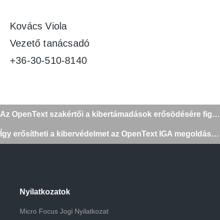
Kovács Viola
Vezető tanácsadó
+36-30-510-8140
Bejegyzés
Az OpenText szakértői a kibertámadások erősödésére figyelmeztetnek
navigáció
Így erősítheti a kibervédelmet az OpenText IGA megoldásával
Nyilatkozatok
Micro Focus Jogi Nyilatkozat