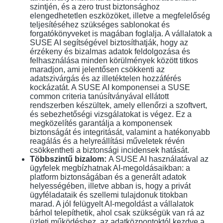
szintjén, és a zero trust biztonsághoz
elengedhetetlen eszközöket, illetve a megfelelőség
teljesítéséhez szükséges sablonokat és
forgatókönyveket is magában foglalja. A vállalatok a
SUSE AI segítségével biztosíthatják, hogy az
érzékeny és bizalmas adatok feldolgozása és
felhasználása minden körülmények között titkos
maradjon, ami jelentősen csökkenti az
adatszivárgás és az illetéktelen hozzáférés
kockázatát. A SUSE AI komponensei a SUSE
common criteria tanúsítványával ellátott
rendszerben készültek, amely ellenőrzi a szoftvert,
és sebezhetőségi vizsgálatokat is végez. Ez a
megközelítés garantálja a komponensek
biztonságát és integritását, valamint a hatékonyabb
reagálás és a helyreállítási műveletek révén
csökkentheti a biztonsági incidensek hatását.
Többszintű bizalom:
A SUSE AI használatával az
ügyfelek megbízhatnak AI-megoldásaikban: a
platform biztonságában és a generált adatok
helyességében, illetve abban is, hogy a privát
ügyféladataik és szellemi tulajdonuk titokban
marad. A jól felügyelt AI-megoldást a vállalatok
bárhol telepíthetik, ahol csak szükségük van rá az
üzleti működéshez, az adatközpontoktól kezdve a