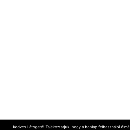
Kedves Látogató! Tájékoztatjuk, hogy a honlap felhasználói élm