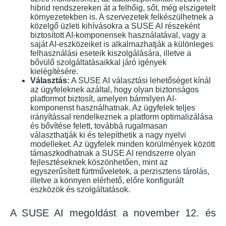
hibrid rendszereken át a felhőig, sőt, még elszigetelt
környezetekben is. A szervezetek felkészülhetnek a
közelgő üzleti kihívásokra a SUSE AI részeként
biztosított AI-komponensek használatával, vagy a
saját AI-eszközeiket is alkalmazhatják a különleges
felhasználási eseteik kiszolgálására, illetve a
bővülő szolgáltatásaikkal járó igények
kielégítésére.
Választás:
A SUSE AI választási lehetőséget kínál
az ügyfeleknek azáltal, hogy olyan biztonságos
platformot biztosít, amelyen bármilyen AI-
komponenst használhatnak. Az ügyfelek teljes
irányítással rendelkeznek a platform optimalizálása
és bővítése felett, továbbá rugalmasan
választhatják ki és telepíthetik a nagy nyelvi
modelleket. Az ügyfelek minden körülmények között
támaszkodhatnak a SUSE AI rendszerre olyan
fejlesztéseknek köszönhetően, mint az
egyszerűsített fürtműveletek, a perzisztens tárolás,
illetve a könnyen elérhető, előre konfigurált
eszközök és szolgáltatások.
A SUSE AI megoldást a november 12. és