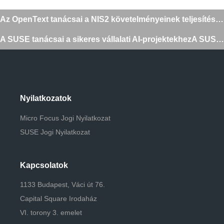
Bejegyzés
Az OpenText tanácsai a NIS2 követelményeinek teljesítéséhez
navigáció
A SUSE tanácsai a sikeres vállalati AI-projektekhezA SUSE-t a vezetők közé sorolták a 2025-ös Gartner® Magic Quadrant™ for Container Management jelentésbenA SUSE tanácsai a sikeres vállalati AI-projektekhez
Nyilatkozatok
Micro Focus Jogi Nyilatkozat
SUSE Jogi Nyilatkozat
Kapcsolatok
1133 Budapest, Váci út 76.
Capital Square Irodaház
VI. torony 3. emelet