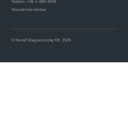
Telefon: +36-1-489-4600
Visszahívás kérése
© Novell Magyarország Kft. 2026