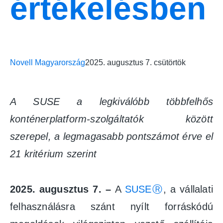
értékelésben
Novell Magyarország
2025. augusztus 7. csütörtök
A SUSE a legkiválóbb többfelhős
konténerplatform‑szolgáltatók között
szerepel, a legmagasabb pontszámot érve el
21 kritérium szerint
2025. augusztus 7. –
A
SUSEⓇ
, a vállalati
felhasználásra szánt nyílt forráskódú