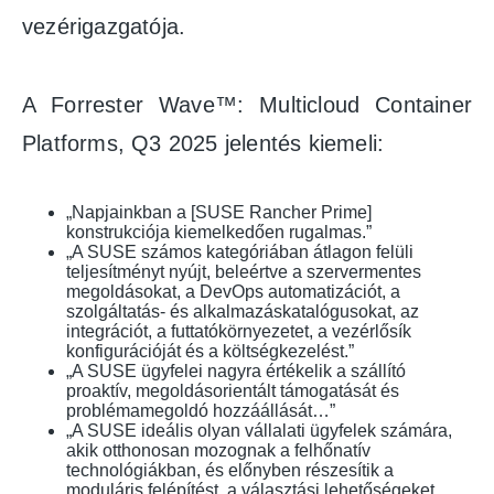
vezérigazgatója.
A Forrester Wave™: Multicloud Container
Platforms, Q3 2025 jelentés kiemeli:
„Napjainkban a [SUSE Rancher Prime]
konstrukciója kiemelkedően rugalmas.”
„A SUSE számos kategóriában átlagon felüli
teljesítményt nyújt, beleértve a szervermentes
megoldásokat, a DevOps automatizációt, a
szolgáltatás- és alkalmazáskatalógusokat, az
integrációt, a futtatókörnyezetet, a vezérlősík
konfigurációját és a költségkezelést.”
„A SUSE ügyfelei nagyra értékelik a szállító
proaktív, megoldásorientált támogatását és
problémamegoldó hozzáállását…”
„A SUSE ideális olyan vállalati ügyfelek számára,
akik otthonosan mozognak a felhőnatív
technológiákban, és előnyben részesítik a
moduláris felépítést, a választási lehetőségeket,