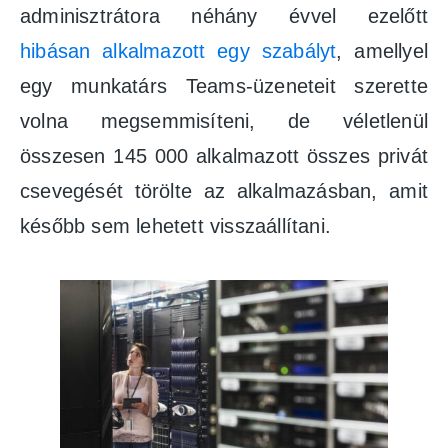
adminisztrátora néhány évvel ezelőtt
hibásan alkalmazott egy szabályt
, amellyel
egy munkatárs Teams-üzeneteit szerette
volna megsemmisíteni, de véletlenül
összesen 145 000 alkalmazott összes privát
csevegését törölte az alkalmazásban, amit
később sem lehetett visszaállítani.