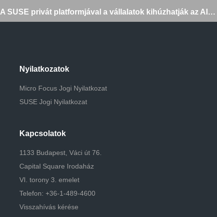
navigáció
A SUSE privát platformjával a vállalatok kihúzhatják az AI méregfogát
Nyilatkozatok
Micro Focus Jogi Nyilatkozat
SUSE Jogi Nyilatkozat
Kapcsolatok
1133 Budapest, Váci út 76.
Capital Square Irodaház
VI. torony 3. emelet
Telefon: +36-1-489-4600
Visszahívás kérése