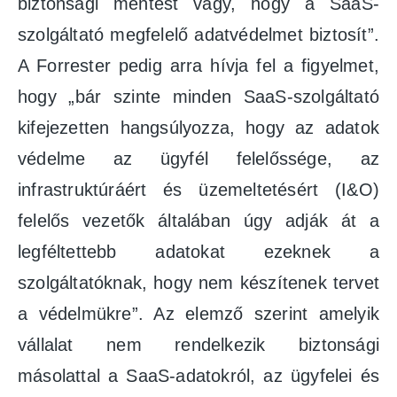
biztonsági mentést vagy, hogy a SaaS-
szolgáltató megfelelő adatvédelmet biztosít”.
A Forrester pedig arra hívja fel a figyelmet,
hogy „bár szinte minden SaaS-szolgáltató
kifejezetten hangsúlyozza, hogy az adatok
védelme az ügyfél felelőssége, az
infrastruktúráért és üzemeltetésért (I&O)
felelős vezetők általában úgy adják át a
legféltettebb adatokat ezeknek a
szolgáltatóknak, hogy nem készítenek tervet
a védelmükre”. Az elemző szerint amelyik
vállalat nem rendelkezik biztonsági
másolattal a SaaS-adatokról, az ügyfelei és