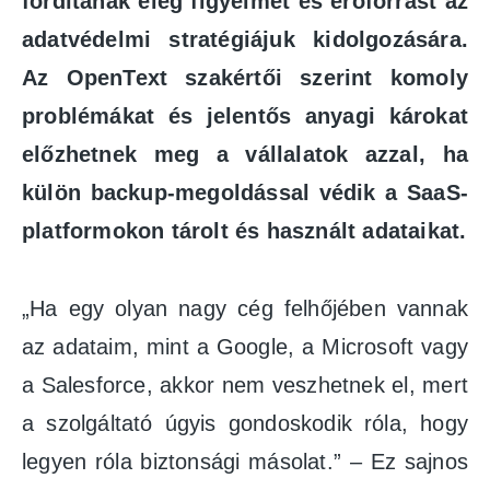
fordítanak elég figyelmet és erőforrást az
adatvédelmi stratégiájuk kidolgozására.
Az OpenText szakértői szerint komoly
problémákat és jelentős anyagi károkat
előzhetnek meg a vállalatok azzal, ha
külön backup-megoldással védik a SaaS-
platformokon tárolt és használt adataikat.
„Ha egy olyan nagy cég felhőjében vannak
az adataim, mint a Google, a Microsoft vagy
a Salesforce, akkor nem veszhetnek el, mert
a szolgáltató úgyis gondoskodik róla, hogy
legyen róla biztonsági másolat.” – Ez sajnos