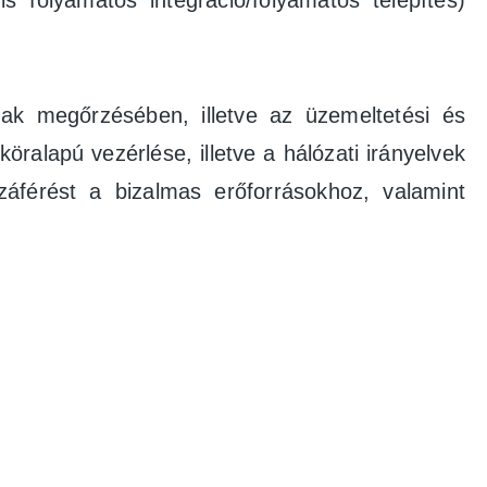
 folyamatos integráció/folyamatos telepítés)
ak megőrzésében, illetve az üzemeltetési és
öralapú vezérlése, illetve a hálózati irányelvek
záférést a bizalmas erőforrásokhoz, valamint