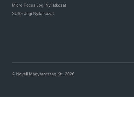
navigá
Micro Focus Jogi Nyilatkozat
SUSE Jogi Nyilatkozat
© Novell Magyarország Kft. 2026