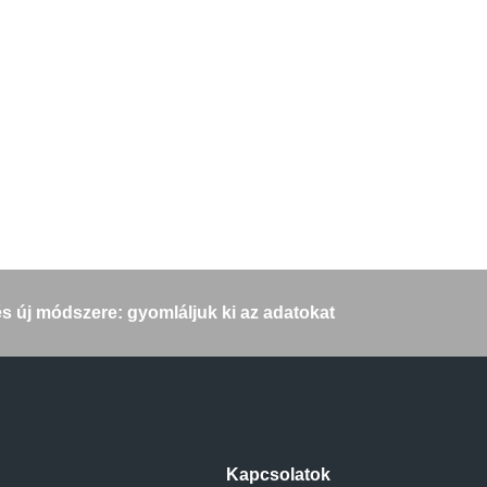
s új módszere: gyomláljuk ki az adatokat
Kapcsolatok