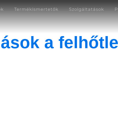
ok
Termékismertetők
Szolgáltatások
P
ások a felhőtle