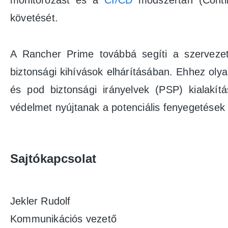
monitorozást és a
CI/CD
módszertan (Continu
követését.
A Rancher Prime továbbá segíti a szervezet
biztonsági kihívások elhárításában. Ehhez olyan
és pod biztonsági irányelvek (PSP) kialakít
védelmet nyújtanak a potenciális fenyegetések 
Sajtókapcsolat
Jekler Rudolf
Kommunikációs vezető