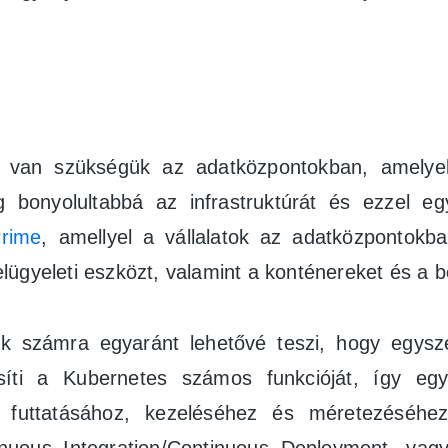
van szükségük az adatközpontokban, amelyek 
bonyolultabbá az infrastruktúrát és ezzel együ
rime
, amellyel a vállalatok az adatközpontok
ügyeleti eszközt, valamint a konténereket és a b
tok számra egyaránt lehetővé teszi, hogy egys
síti a Kubernetes számos funkcióját, így egy
z, futtatásához, kezeléséhez és méretezéséhe