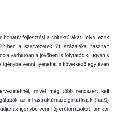
hőnatív fejlesztési architektúrákat, mivel ezek
2022-ben a szervezetek 71 százaléka használt
ia várhatóan a jövőben is folytatódik, ugyanis
is igénybe venni ilyeneket a következő egy éven
ervezeteknél, mivel még több rendszert kell
gáltatók az infrastruktúraszolgáltatásaik (IaaS)
udjanak igénybe venni új erőforrásokat, amikor