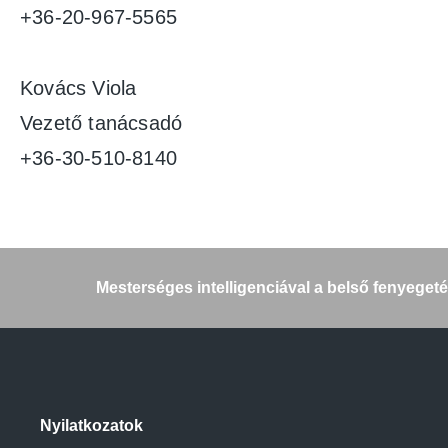
+36-20-967-5565
Kovács Viola
Vezető tanácsadó
+36-30-510-8140
Bejegy
Mesterséges intelligenciával a belső fenyegeté
Nyilatkozatok