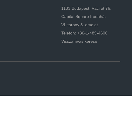
1133 Budapest, Váci út 76.
Capital Square Irodaház
VI. torony 3. emelet
Telefon: +36-1-489-4600
Visszahívás kérése