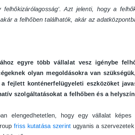
 felhőkizárólagosság’. Azt jelenti, hogy a felh
akár a felhőben találhatók, akár az adatközpontb
ásához egyre több vállalat vesz igénybe felh
a cégeknek olyan megoldásokra van szükségü
a fejlett konténerfelügyeleti eszközöket javas
natív szolgáltatásokat a felhőben és a helyszí
 elengedhetetlen, hogy egy vállalat képes l
Group
friss kutatása szerint
ugyanis a szervezetek 