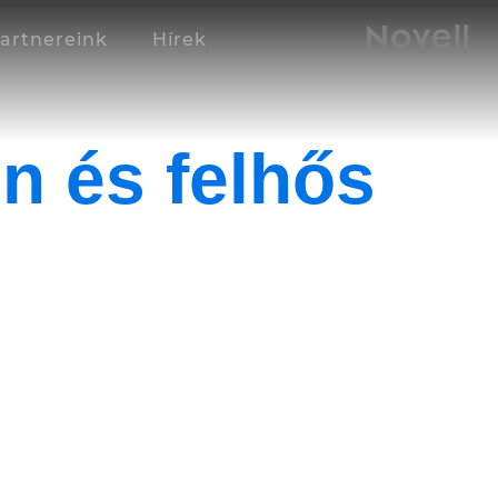
artnereink
Hírek
n és felhős