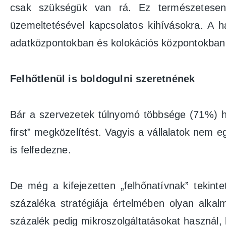
csak szükségük van rá. Ez természetesen 
üzemeltetésével kapcsolatos kihívásokra. A h
adatközpontokban és kolokációs központokban i
Felhőtlenül is boldogulni szeretnének
Bár a szervezetek túlnyomó többsége (71%) h
first” megközelítést. Vagyis a vállalatok nem 
is felfedezne.
De még a kifejezetten „felhőnatívnak” tekinte
százaléka stratégiája értelmében olyan alkal
százalék pedig mikroszolgáltatásokat használ,