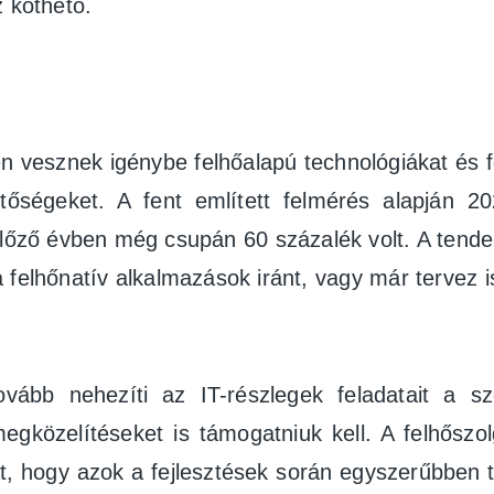
z köthető.
vesznek igénybe felhőalapú technológiákat és fel
etőségeket. A fent említett felmérés alapján 
lőző évben még csupán 60 százalék volt. A tendenc
 felhőnatív alkalmazások iránt, vagy már tervez 
ább nehezíti az IT-részlegek feladatait a sz
megközelítéseket is támogatniuk kell. A felhőszol
at, hogy azok a fejlesztések során egyszerűbben t