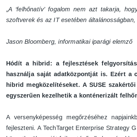
„
A ‘felhőnatív’ fogalom nem azt takarja, hogy
szoftverek és az IT esetében általánosságban, 
Jason Bloomberg, informatikai iparági elemző
Hódít a hibrid: a fejlesztések felgyorsít
használja saját adatközpontját is. Ezért 
hibrid megközelítéseket. A SUSE szakértői 
egyszerűen kezelhetik a konténerizált felhő
A versenyképesség megőrzéséhez napjainkban
fejleszteni. A TechTarget Enterprise Strategy 