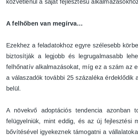
közvetlenül a saját fejlesztésű alkalmazásokho
A felhőben van megírva…
Ezekhez a feladatokhoz egyre szélesebb körben 
biztosítják a legjobb és legrugalmasabb leh
felhőnatív alkalmazásokat, míg ez a szám az e
a válaszadók további 25 százaléka érdeklődik a
belül.
A növekvő adoptációs tendencia azonban tov
felügyelniük, mint eddig, és az új fejlesztési 
bővítésével igyekeznek támogatni a vállalatok