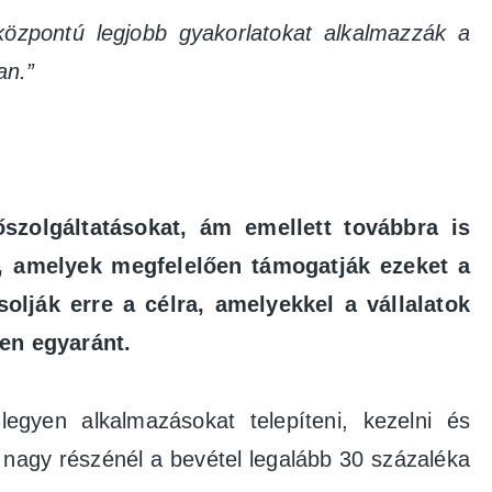
őközpontú legjobb gyakorlatokat alkalmazzák a
an.”
őszolgáltatásokat, ám emellett továbbra is
k, amelyek megfelelően támogatják ezeket a
olják erre a célra, amelyekkel a vállalatok
nen egyaránt.
egyen alkalmazásokat telepíteni, kezelni és
nagy részénél a bevétel legalább 30 százaléka