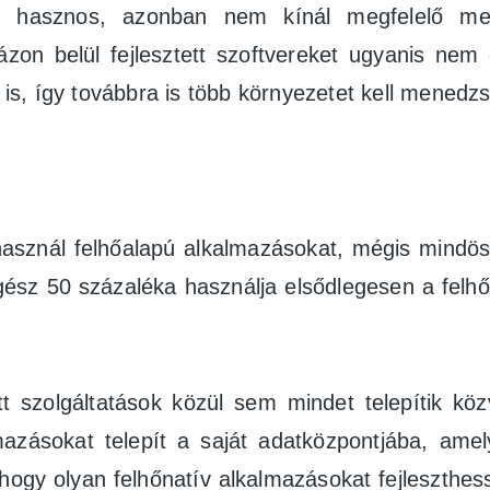
hasznos, azonban nem kínál megfelelő mego
ázon belül fejlesztett szoftvereket ugyanis ne
s, így továbbra is több környezetet kell menedzs
asznál felhőalapú alkalmazásokat, mégis mindöss
egész 50 százaléka használja elsődlegesen a felh
tt szolgáltatások közül sem mindet telepítik kö
mazásokat telepít a saját adatközpontjába, ame
 hogy olyan felhőnatív alkalmazásokat fejleszth