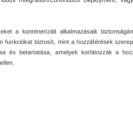
ous Integration/Continuous Deployment, vagyis
eket a konténerizált alkalmazásaik biztonságán
 funkciókat biztosít, mint a hozzáférések szerepk
ása és betartatása, amelyek korlátozzák a hoz
ellen.