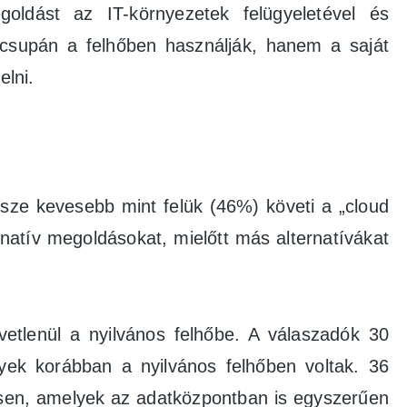
ldást az IT-környezetek felügyeletével és
m csupán a felhőben használják, hanem a saját
elni.
ze kevesebb mint felük (46%) követi a „cloud
őnatív megoldásokat, mielőtt más alternatívákat
zvetlenül a nyilvános felhőbe. A válaszadók 30
lyek korábban a nyilvános felhőben voltak. 36
essen, amelyek az adatközpontban is egyszerűen