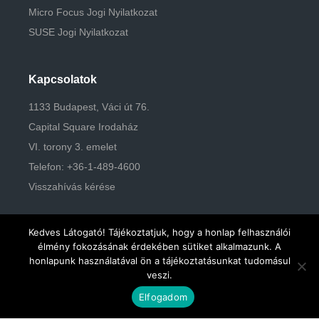
Micro Focus Jogi Nyilatkozat
SUSE Jogi Nyilatkozat
Kapcsolatok
1133 Budapest, Váci út 76.
Capital Square Irodaház
VI. torony 3. emelet
Telefon: +36-1-489-4600
Visszahívás kérése
Kedves Látogató! Tájékoztatjuk, hogy a honlap felhasználói
élmény fokozásának érdekében sütiket alkalmazunk. A
honlapunk használatával ön a tájékoztatásunkat tudomásul
© Novell Magyarország Kft. 2026
veszi.
☰
Elfogadom