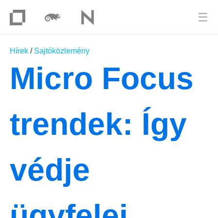
☰
Hírek
/
Sajtóközlemény
Micro Focus
trendek: Így
védje
ügyfelei