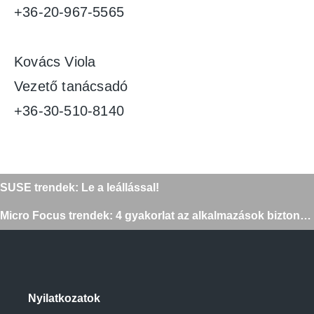
+36-20-967-5565
Kovács Viola
Vezető tanácsadó
+36-30-510-8140
Bejegyzés
SUSE trendek: Le a leállással!
navigáció
Micro Focus trendek: 4 gyakorlat az alkalmazások biztonságának fejlesztésére
Nyilatkozatok