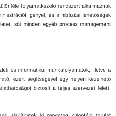
különféle folyamatkezelő rendszert alkalmaznak
nisztrációt igényel, és a hibázási lehetőségek
űveletet, sőt minden egyéb process management
leti és informatikai munkafolyamatok, illetve a
ható, ezért segítségével egy helyen kezelhető
thatóságot biztosít a teljes szervezet felett,
.
k alakíthatók ki rengeteg különféle terület