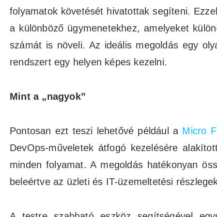
folyamatok követését hivatottak segíteni. Ezz
a különböző ügymenetekhez, amelyeket külön-kü
számát is növeli. Az ideális megoldás egy ol
rendszert egy helyen képes kezelni.
Mint a „nagyok”
Pontosan ezt teszi lehetővé például a
Micro F
DevOps-műveletek átfogó kezelésére alakított
minden folyamat. A megoldás hatékonyan összeh
beleértve az üzleti és IT-üzemeltetési részlegeke
A testre szabható eszköz segítségével egys