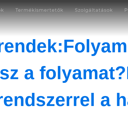
ok
Termékismertetők
Szolgáltatások
P
rendek:Folyam
osz a folyamat
endszerrel a 