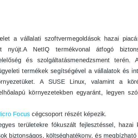
t a vállalati szoftvermegoldások hazai piacána
st nyújt.A NetIQ termékvonal átfogó biztonsá
elelőség és szolgáltatásmenedzsment terén. 
lügyeleti termékek segítségével a vállalatok és
rnyezetüket. A SUSE Linux, valamint a köré 
 felhőalapú környezetekben egyaránt, legyen szó
icro Focus
cégcsoport részét képezik.
yes területekre fókuszált fejlesztéssel, hazai k
zások biztonságos, költséghatékony, és megbízhat