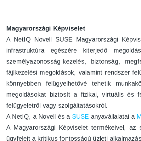
Magyarországi Képviselet
A NetIQ Novell SUSE Magyarországi Képvisele
infrastruktúra egészére kiterjedő megoldá
személyazonosság-kezelés, biztonság, megf
fájlkezelési megoldások, valamint rendszer-fe
könnyebben felügyelhetővé tehetik munkakö
megoldásokat biztosít a fizikai, virtuális és
felügyeletről vagy szolgáltatásokról.
A NetIQ, a Novell és a
SUSE
anyavállalatai a
M
A Magyarországi Képviselet termékeivel, az eg
ügyfeleit a kritikus fontosságú üzleti alkalma