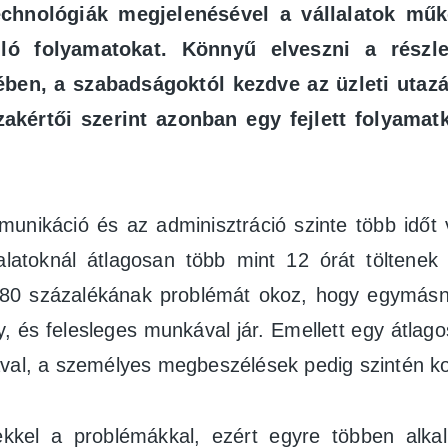
echnológiák megjelenésével a vállalatok műk
jló folyamatokat. Könnyű elveszni a rész
ben, a szabadságoktól kezdve az üzleti utazá
zakértői szerint azonban egy fejlett folyama
munikáció és az adminisztráció szinte több idő
latoknál átlagosan több mint 12 órát töltenek 
k 80 százalékának problémát okoz, hogy egymásna
 és felesleges munkával jár. Emellett egy átlagos
sával, a személyes megbeszélések pedig szintén 
kkel a problémákkal, ezért egyre többen alka