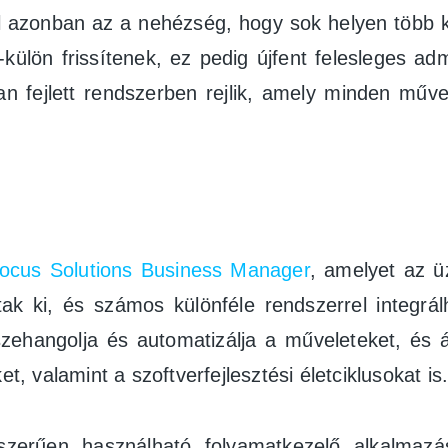
el azonban az a nehézség, hogy sok helyen több 
lön frissítenek, ez pedig újfent felesleges admi
yan fejlett rendszerben rejlik, amely minden m
ocus Solutions Business Manager
, amelyet az üz
ak ki, és számos különféle rendszerrel integrál
angolja és automatizálja a műveleteket, és átlá
t, valamint a szoftverfejlesztési életciklusokat is
zerűen használható folyamatkezelő alkalmazáso