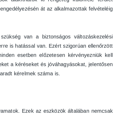
ngedélyezésén át az alkalmazottak felvételéig
 szükség van a biztonságos változáskezelési
e is hatással van. Ezért szigorúan ellenőrzött
minden esetben előzetesen kérvényezniük kell
eket a kéréseket és jóváhagyásokat, jelentősen
 maradt kérelmek száma is.
olyamatok. Ezek az eszközök általában nemcsak