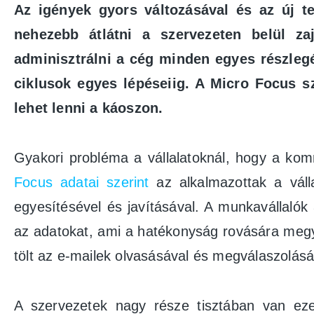
Az igények gyors változásával és az új t
nehezebb átlátni a szervezeten belül za
adminisztrálni a cég minden egyes részlegé
ciklusok egyes lépéseiig. A Micro Focus s
lehet lenni a káoszon.
Gyakori probléma a vállalatoknál, hogy a kom
Focus adatai szerint
az alkalmazottak a válla
egyesítésével és javításával. A munkavállaló
az adatokat, ami a hatékonyság rovására megy,
tölt az e-mailek olvasásával és megválaszolá
A szervezetek nagy része tisztában van eze