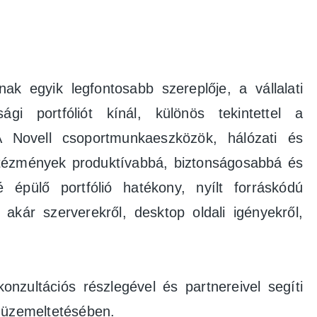
k egyik legfontosabb szereplője, a vállalati
gi portfóliót kínál, különös tekintettel a
A Novell csoportmunkaeszközök, hálózati és
 intézmények produktívabbá, biztonságosabbá és
épülő portfólió hatékony, nyílt forráskódú
 akár szerverekről, desktop oldali igényekről,
onzultációs részlegével és partnereivel segíti
ó üzemeltetésében.