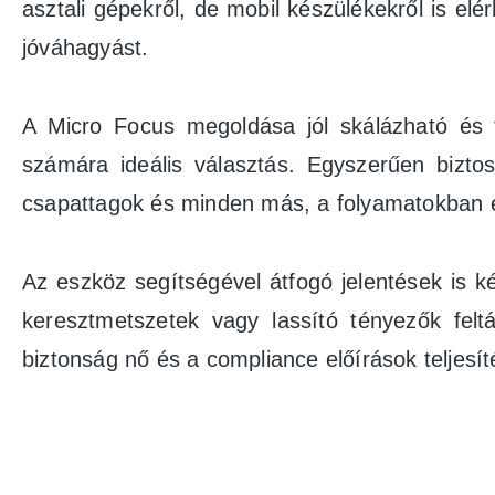
asztali gépekről, de mobil készülékekről is elér
jóváhagyást.
A Micro Focus megoldása jól skálázható és t
számára ideális választás. Egyszerűen biztos
csapattagok és minden más, a folyamatokban é
Az eszköz segítségével átfogó jelentések is k
keresztmetszetek vagy lassító tényezők fel
biztonság nő és a compliance előírások teljesít