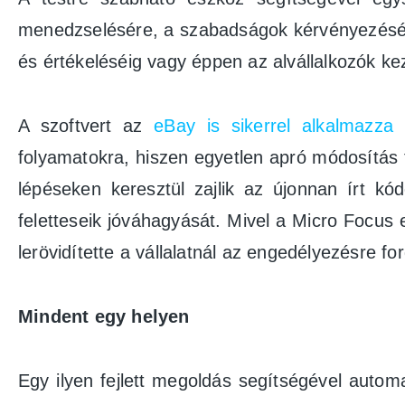
menedzselésére, a szabadságok kérvényezésétő
és értékeléséig vagy éppen az alvállalkozók ke
A szoftvert az
eBay is sikerrel alkalmazza
f
folyamatokra, hiszen egyetlen apró módosítás 
lépéseken keresztül zajlik az újonnan írt k
feletteseik jóváhagyását. Mivel a Micro Focus
lerövidítette a vállalatnál az engedélyezésre f
Mindent egy helyen
Egy ilyen fejlett megoldás segítségével auto