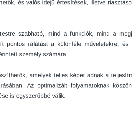
hetők, és valós idejű értesítések, illetve riasztáso
estre szabható, mind a funkciók, mind a megjele
ít pontos rálátást a különféle műveletekre, és
rintett személy számára.
észíthetők, amelyek teljes képet adnak a teljesít
tárásában. Az optimalizált folyamatoknak kösz
ése is egyszerűbbé válik.