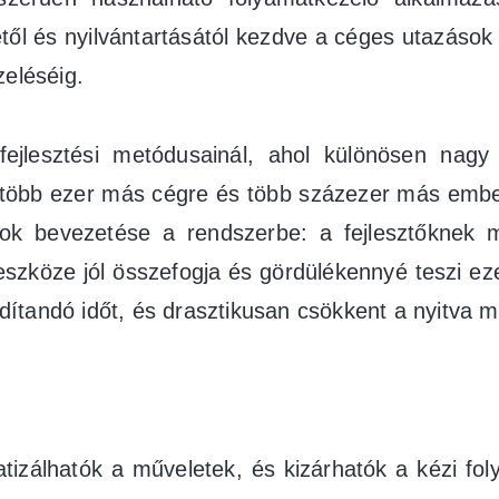
l és nyilvántartásától kezdve a céges utazások e
zeléséig.
ejlesztési metódusainál, ahol különösen nagy
több ezer más cégre és több százezer más emberr
ódok bevezetése a rendszerbe: a fejlesztőknek 
 eszköze jól összefogja és gördülékennyé teszi ez
ordítandó időt, és drasztikusan csökkent a nyitva
matizálhatók a műveletek, és kizárhatók a kézi f