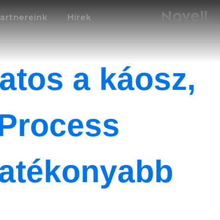
artnereink
Hírek
atos a káosz,
?Process
hatékonyabb