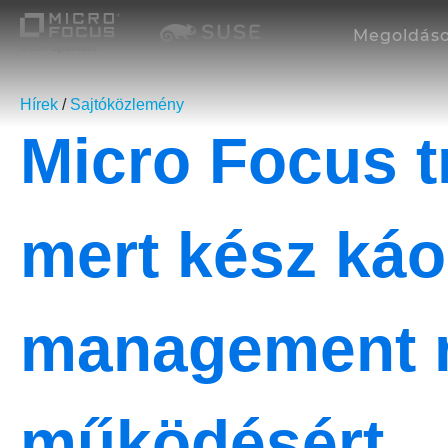
Megoldás
Hírek
/
Sajtóközlemény
Micro Focus t
mert kész ká
management r
működésért