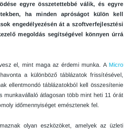
ödése egyre összetettebbé válik, és egyre
letekben, ha minden apróságot külön kell
sok engedélyezésén át a szoftverfejlesztési
tkezelő megoldás segítségével könnyen úrrá
t vesz el, mint maga az érdemi munka. A
Micro
havonta a különböző táblázatok frissítésével,
k ellentmondó táblázatokból kell összesítenie
 munkavállaló átlagosan több mint heti 11 órát
komoly időmennyiséget emésztenek fel.
lmaznak olyan eszközöket, amelyek az üzleti