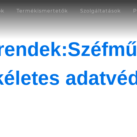
ok
Termékismertetők
Szolgáltatások
P
trendek:Széfmű
kéletes adatv