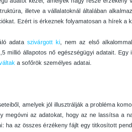
gű adatot kezel, amelyek nagy része érzékeny v
ruktúra, illetve a vállalatoknál általában alkal
kat. Ezért is érkeznek folyamatosan a hírek a kül
náló adata
szivárgott ki
, nem az első alkalommal,
5 millió állapotos nő egészségügyi adatait. Egy 
váltak
a sofőrök személyes adatai.
teiből, amelyek jól illusztrálják a probléma kom
gy megóvni az adatokat, hogy az ne lassítsa a n
: ha az összes érzékeny fájlt egy titkosított pend