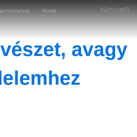
artnereink
Hírek
vészet, avagy
édelemhez