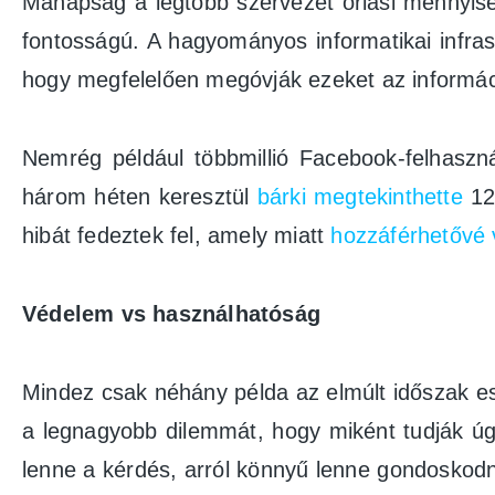
Manapság a legtöbb szervezet óriási mennyisé
fontosságú. A hagyományos informatikai infrast
hogy megfelelően megóvják ezeket az információ
Nemrég például többmillió Facebook-felhasz
három héten keresztül
bárki megtekinthette
12,
hibát fedeztek fel, amely miatt
hozzáférhetővé 
Védelem vs használhatóság
Mindez csak néhány példa az elmúlt időszak ese
a legnagyobb dilemmát, hogy miként tudják ú
lenne a kérdés, arról könnyű lenne gondoskodni