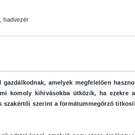
, hadvezér
l gazdálkodnak, amelyek megfelelően hasznosí
mi komoly kihívásokba ütközik, ha ezekre 
szakértői szerint a formátummegőrző titkosítá