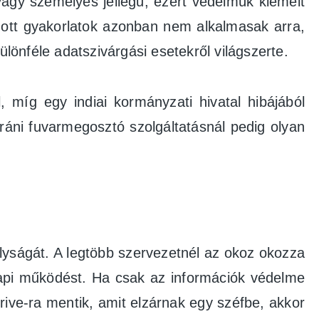
agy személyes jellegű, ezért védelmük kiemelt
mazott gyakorlatok azonban nem alkalmasak arra,
önféle adatszivárgási esetekről világszerte.
 míg egy indiai kormányzati hivatal hibájából
iráni fuvarmegosztó szolgáltatásnál pedig olyan
olyságát. A legtöbb szervezetnél az okoz okozza
api működést. Ha csak az információk védelme
rive-ra mentik, amit elzárnak egy széfbe, akkor