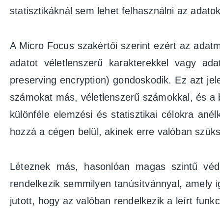
statisztikáknál sem lehet felhasználni az adatok
A Micro Focus szakértői szerint ezért az ada
adatot véletlenszerű karakterekkel vagy ada
preserving encryption) gondoskodik. Ez azt j
számokat más, véletlenszerű számokkal, és a be
különféle elemzési és statisztikai célokra an
hozzá a cégen belül, akinek erre valóban szük
Léteznek más, hasonlóan magas szintű véd
rendelkezik semmilyen tanúsítvánnyal, amely ig
jutott, hogy az valóban rendelkezik a leírt funkc