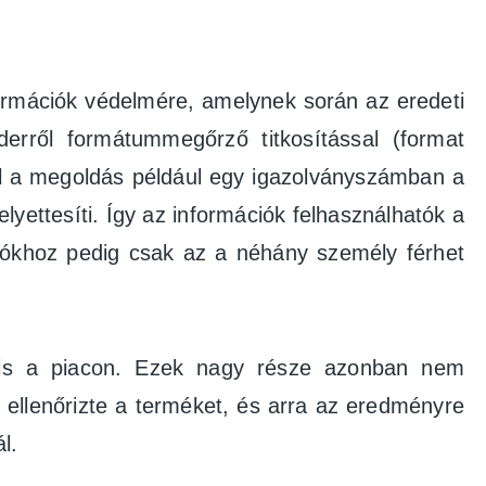
ormációk védelmére, amelynek során az eredeti
erről formátummegőrző titkosítással (format
el a megoldás például egy igazolványszámban a
yettesíti. Így az információk felhasználhatók a
ációkhoz pedig csak az a néhány személy férhet
 is a piacon. Ezek nagy része azonban nem
s ellenőrizte a terméket, és arra az eredményre
l.