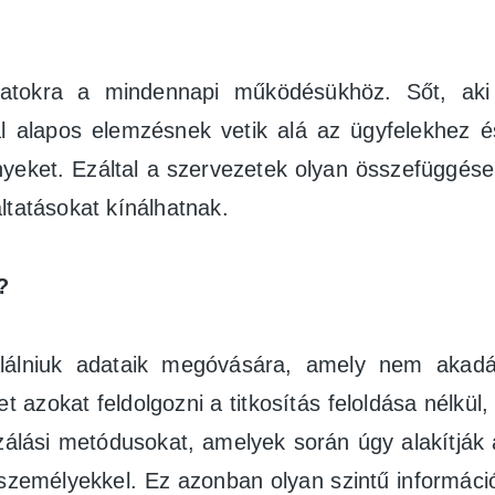
okra a mindennapi működésükhöz. Sőt, aki 
ál alapos elemzésnek vetik alá az ügyfelekhez 
ényeket. Ezáltal a szervezetek olyan összefüggé
ltatásokat kínálhatnak.
?
 találniuk adataik megóvására, amely nem ak
t azokat feldolgozni a titkosítás feloldása nélkü
álási metódusokat, amelyek során úgy alakítják á
személyekkel. Ez azonban olyan szintű informác