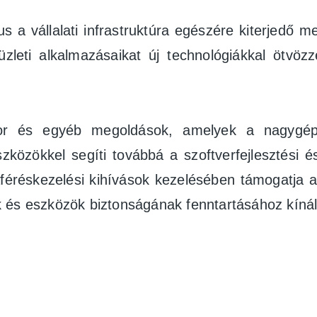
 a vállalati infrastruktúra egészére kiterjedő me
eti alkalmazásaikat új technológiákkal ötvözz
átor és egyéb megoldások, amelyek a nagygé
zközökkel segíti továbbá a szoftverfejlesztési és
éréskezelési kihívások kezelésében támogatja a 
k és eszközök biztonságának fenntartásához kín