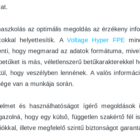
at.
tmaszkolás az optimális megoldás az érzékeny inf
tokkal helyettesítik. A
Voltage Hyper FPE
mind
elenti, hogy megmarad az adatok formátuma, miv
tűket is más, véletlenszerű betűkarakterekkel hel
élkül, hogy veszélyben lennének. A valós inform
sége van a munkája során.
elmet és használhatóságot ígérő megoldások
azolná, hogy egy külső, független szakértő fél i
iókkal, illetve megfelelő szintű biztonságot garantá