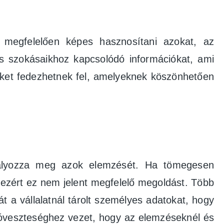
megfelelően képes hasznosítani azokat, az
és szokásaikhoz kapcsolódó információkat, ami
seket fedezhetnek fel, amelyeknek köszönhetően
adályozza meg azok elemzését. Ha tömegesen
l, ezért ez nem jelent megfelelő megoldást. Több
t a vállalatnál tárolt személyes adatokat, hogy
ióveszteséghez vezet, hogy az elemzéseknél és